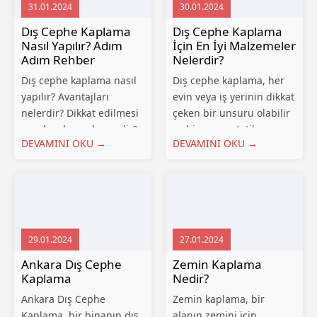
31.01.2024
30.01.2024
kullanılan bir
etkenlere karşı koruyan
malzemedir. Bu blog...
önemli bir yapı
Dış Cephe Kaplama
Dış Cephe Kaplama
elemanıdır....
Nasıl Yapılır? Adım
İçin En İyi Malzemeler
Adım Rehber
Nelerdir?
Dış cephe kaplama nasıl
Dış cephe kaplama, her
yapılır? Avantajları
evin veya iş yerinin dikkat
nelerdir? Dikkat edilmesi
çeken bir unsuru olabilir
gereken hususlar nedir?
ve binanın estetik
DEVAMINI OKU →
DEVAMINI OKU →
Merak ettiğiniz tüm
görünümünü
konuları sizler için bu
belirleyebilir. Doğru
yazımızda derledik.
malzeme seçimi, dış
Günümüzde evlerin dış
cephe kaplamasının
cephe kaplamaları, hem
dayanıklılığını ve görsel
estetik görünüm hem de
cazibesini sağlar. Bu blog
29.01.2024
27.01.2024
yapısal dayanıklılık
yazısında, dış cephe
açısından büyük...
kaplama...
Ankara Dış Cephe
Zemin Kaplama
Kaplama
Nedir?
Ankara Dış Cephe
Zemin kaplama, bir
Kaplama, bir binanın dış
alanın zemini için