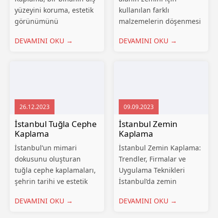
yüzeyini koruma, estetik
kullanılan farklı
görünümünü
malzemelerin döşenmesi
güçlendirme ve enerji
işlemidir. Evlerden iş
DEVAMINI OKU →
DEVAMINI OKU →
verimliliğini artırma
yerlerine, okullardan
amacıyla uygulanan
hastanelere kadar birçok
kaplamalardır. Ankara’da
yerde zemin kaplama
sıkça tercih edilen dış
kullanılmaktadır. Bu
cephe kaplama
yazıda, zemin kaplama
malzemeleri arasında
nedir, çeşitleri nelerdir,
26.12.2023
09.09.2023
ahşap, alüminyum ve
seçerken nelere dikkat
kompozit malzemeler yer
etmeliyiz, uygulama
İstanbul Tuğla Cephe
İstanbul Zemin
Kaplama
Kaplama
almaktadır....
süreci...
İstanbul’un mimari
İstanbul Zemin Kaplama:
dokusunu oluşturan
Trendler, Firmalar ve
tuğla cephe kaplamaları,
Uygulama Teknikleri
şehrin tarihi ve estetik
İstanbul’da zemin
değerlerini yansıtan
kaplamalarının önemi
DEVAMINI OKU →
DEVAMINI OKU →
önemli bir unsurdur. Bu
gün geçtikçe artmaktadır.
nedenle, İstanbul’da
Bu modern ve büyüleyici