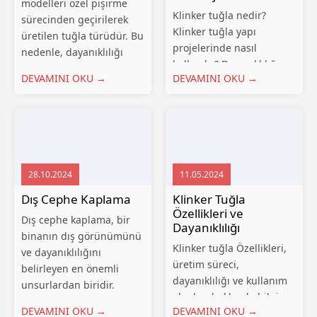
modelleri özel pişirme
Klinker tuğla nedir?
sürecinden geçirilerek
Klinker tuğla yapı
üretilen tuğla türüdür. Bu
projelerinde nasıl
nedenle, dayanıklılığı
kullanılır? Dayanıklılığı,
oldukça yüksek
DEVAMINI OKU →
DEVAMINI OKU →
tasarım olanakları ve
olmaktadır. Sıcaklık, nem
görsel estetiği hakkında
ve yoğun kullanıma karşı
bilgi edinin.Klinker tuğla,
direnç göstermektedir. Bu
yapı projelerinde sıklıkla
özellikleri sayesinde
kullanılan bir
klinker genellikle dış
malzemedir. Bu yazıda
cephe kaplamalarında
28.10.2024
11.05.2024
klinker tuğlanın
kullanılmaktadır. Ayrıca
avantajlarına
Dış Cephe Kaplama
Klinker Tuğla
taşıyıcı duvarlar...
değineceğiz. İlk olarak,
Özellikleri ve
Dış cephe kaplama, bir
Dayanıklılığı
klinker tuğlanın...
binanın dış görünümünü
Klinker tuğla Özellikleri,
ve dayanıklılığını
üretim süreci,
belirleyen en önemli
dayanıklılığı ve kullanım
unsurlardan biridir.
alanları hakkında bilgi
Sadece dekoratif bir
DEVAMINI OKU →
DEVAMINI OKU →
edinin.Klinker tuğla,