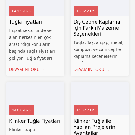
04.12.2025
15.02.2025
Tuğla Fiyatları
Dış Cephe Kaplama
için Farklı Malzeme
İnşaat sektöründe yer
Seçenekleri
alan herkesin en çok
Tuğla, Taş, ahşap, metal,
araştırdığı konuların
kompozit ve cam cephe
başında Tuğla Fiyatları
kaplama seçeneklerini
geliyor. Tuğla fiyatları
inceleyerek en uygun
hakkında güncel bilgileri
DEVAMINI OKU →
DEVAMINI OKU →
çözümü bulun. Dış cephe
sizler için bu içeriğimizde
kaplama, bir binanın dış
derliyoruz. Tuğla,
görünüşünü ve
çoğunlukla kum, kil,
dayanıklılığını belirleyen
çamur gibi malzemelerin
önemli bir unsurdur. Dış
birleşimi ile hazırlanan
cephe kaplaması
kare ve...
14.02.2025
14.02.2025
seçerken, estetik
görünümün yanı...
Klinker Tuğla Fiyatları
Klinker Tuğla ile
Yapılan Projelerin
Klinker tuğla
Avantajları