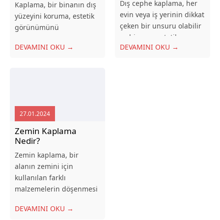
Dış cephe kaplama, her
Kaplama, bir binanın dış
evin veya iş yerinin dikkat
yüzeyini koruma, estetik
çeken bir unsuru olabilir
görünümünü
ve binanın estetik
güçlendirme ve enerji
DEVAMINI OKU →
DEVAMINI OKU →
görünümünü
verimliliğini artırma
belirleyebilir. Doğru
amacıyla uygulanan
malzeme seçimi, dış
kaplamalardır. Ankara’da
cephe kaplamasının
sıkça tercih edilen dış
dayanıklılığını ve görsel
cephe kaplama
cazibesini sağlar. Bu blog
malzemeleri arasında
27.01.2024
yazısında, dış cephe
ahşap, alüminyum ve
Tim Cephe
kaplama...
kompozit malzemeler yer
Zemin Kaplama
Nedir?
almaktadır....
Zemin kaplama, bir
alanın zemini için
kullanılan farklı
malzemelerin döşenmesi
işlemidir. Evlerden iş
Cevap Yaz
DEVAMINI OKU →
yerlerine, okullardan