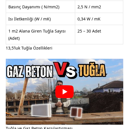
Basınç Dayanımı ( N/mm2)
2,5 N / mm2
Isı İletkenliği (W / mK)
0,34 W / mK
1 m2 Alana Giren Tuğla Sayısı
25 – 30 Adet
(Adet)
13,5’luk Tuğla Özellikleri
Tuğla ve Gaz Beton Karşılaştırması