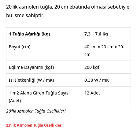
20’lik asmolen tuğla, 20 cm ebatında olması sebebiyle
bu isme sahiptir.
1 Tuğla Ağırlığı
(kg
)
7,3
–
7,6
Kg
Boyut (cm)
40 cm x 20 cm x 20
cm
Eğilme Dayanımı (kgf)
200 kgf
Isı İletkenliği (W / mK)
0,38 W / mK
1 m2 Alana Giren Tuğla Sayısı
12 Adet
(Adet)
20’lik Asmolen Tuğla Özellikleri
22’lik Asmolen Tuğla Özellikleri