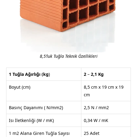
8,5’luk Tuğla Teknik Özellikleri
1 Tuğla Ağırlığı
(kg
)
2
–
2,1
Kg
Boyut (cm)
8,5 cm x 19 cm x 19
cm
Basınç Dayanımı ( N/mm2)
2,5 N / mm2
Isı İletkenliği (W / mK)
0,34 W / mK
1 m2 Alana Giren Tuğla Sayısı
25 Adet