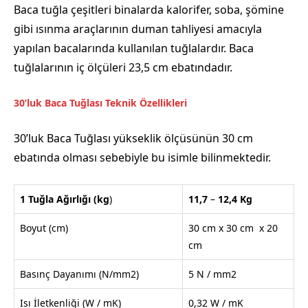
Baca tuğla çeşitleri binalarda kalorifer, soba, şömine
gibi ısınma araçlarının duman tahliyesi amacıyla
yapılan bacalarında kullanılan tuğlalardır. Baca
tuğlalarının iç ölçüleri 23,5 cm ebatındadır.
30’luk Baca Tuğlası Teknik Özellikleri
30’luk Baca Tuğlası yükseklik ölçüsünün 30 cm
ebatında olması sebebiyle bu isimle bilinmektedir.
1 Tuğla Ağırlığı
(kg
)
11,7
–
12,4
Kg
Boyut (cm)
30 cm x 30 cm x 20
cm
Basınç Dayanımı (N/mm2)
5 N / mm2
Isı İletkenliği (W / mK)
0,32 W / mK