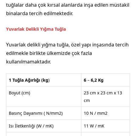
tuğlalar daha çok kırsal alanlarda inşa edilen müstakil
binalarda tercih edilmektedir.
Yuvarlak Delikli Yığma Tuğla
Yuvarlak delikli yığma tuğla, özel yapı inşasında tercih
edilmekle birlikte ülkemizde çok fazla
kullanılmamaktadır.
1 Tuğla Ağırlığı
(kg
)
6
–
6,2
Kg
Boyut (cm)
23 cm x 23 cm x 13
cm
Basınç Dayanımı ( N/mm2)
10 N / mm2
Isı İletkenliği (W / mK)
11 W / mK