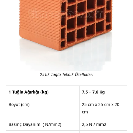
25’lik Tuğla Teknik Özellikleri
1 Tuğla Ağırlığı
(kg
)
7,5
–
7,6
Kg
Boyut (cm)
25 cm x 25 cm x 20
cm
Basınç Dayanımı ( N/mm2)
2,5 N / mm2