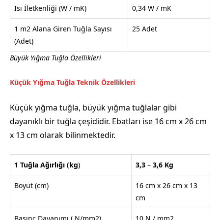
Isı İletkenliği (W / mK)
0,34 W / mK
1 m2 Alana Giren Tuğla Sayısı
25 Adet
(Adet)
Büyük Yığma Tuğla Özellikleri
Küçük Yığma Tuğla Teknik Özellikleri
Küçük yığma tuğla, büyük yığma tuğlalar gibi
dayanıklı bir tuğla çeşididir. Ebatları ise 16 cm x 26 cm
x 13 cm olarak bilinmektedir.
1 Tuğla Ağırlığı
(kg
)
3,3
–
3,6
Kg
Boyut (cm)
16 cm x 26 cm x 13
cm
Basınç Dayanımı ( N/mm2)
10 N / mm2