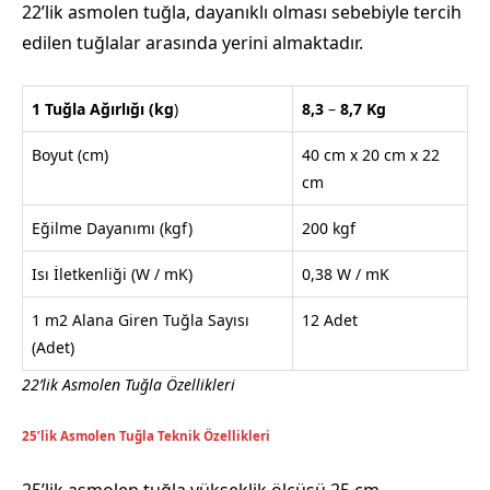
22’lik asmolen tuğla, dayanıklı olması sebebiyle tercih
edilen tuğlalar arasında yerini almaktadır.
1 Tuğla Ağırlığı
(kg
)
8,3
–
8,7
Kg
Boyut (cm)
40 cm x 20 cm x 22
cm
Eğilme Dayanımı (kgf)
200 kgf
Isı İletkenliği (W / mK)
0,38 W / mK
1 m2 Alana Giren Tuğla Sayısı
12 Adet
(Adet)
22’lik Asmolen Tuğla Özellikleri
25’lik Asmolen Tuğla Teknik Özellikleri
25’lik asmolen tuğla yükseklik ölçüsü 25 cm