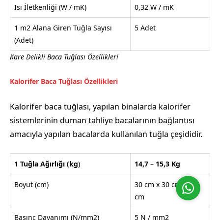
Isı İletkenliği (W / mK)
0,32 W / mK
1 m2 Alana Giren Tuğla Sayısı
5 Adet
(Adet)
Kare Delikli Baca Tuğlası Özellikleri
Tim Cephe
Kalorifer Baca Tuğlası Özellikleri
Kalorifer baca tuğlası, yapılan binalarda kalorifer
sistemlerinin duman tahliye bacalarının bağlantısı
amacıyla yapılan bacalarda kullanılan tuğla çeşididir.
Cevap Yaz
1 Tuğla Ağırlığı
(kg
)
14,7
–
15,3
Kg
Boyut (cm)
30 cm x 30 cm x 20
cm
Basınç Dayanımı (N/mm2)
5 N / mm2