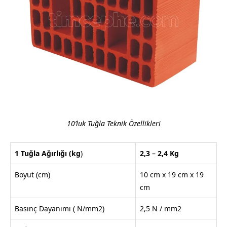
10’luk Tuğla Teknik Özellikleri
1 Tuğla Ağırlığı
(kg
)
2,3
–
2,4
Kg
Boyut (cm)
10 cm x 19 cm x 19
cm
Basınç Dayanımı ( N/mm2)
2,5 N / mm2