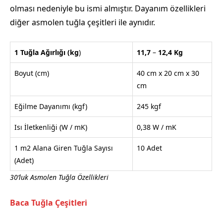
olması nedeniyle bu ismi almıştır. Dayanım özellikleri
diğer asmolen tuğla çeşitleri ile aynıdır.
1 Tuğla Ağırlığı
(kg
)
11,7
–
12,4
Kg
Boyut (cm)
40 cm x 20 cm x 30
cm
Eğilme Dayanımı (kgf)
245 kgf
Isı İletkenliği (W / mK)
0,38 W / mK
1 m2 Alana Giren Tuğla Sayısı
10 Adet
(Adet)
30’luk Asmolen Tuğla Özellikleri
Baca Tuğla Çeşitleri