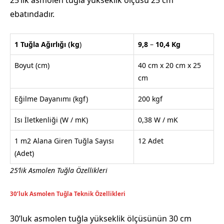
ebatındadır.
1 Tuğla Ağırlığı
(kg
)
9,8
–
10,4
Kg
Boyut (cm)
40 cm x 20 cm x 25
cm
Eğilme Dayanımı (kgf)
200 kgf
Isı İletkenliği (W / mK)
0,38 W / mK
1 m2 Alana Giren Tuğla Sayısı
12 Adet
(Adet)
25’lik Asmolen Tuğla Özellikleri
30’luk Asmolen Tuğla Teknik Özellikleri
30’luk asmolen tuğla yükseklik ölçüsünün 30 cm