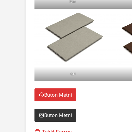
Nar
Gri
Buton Metni
Buton Metni
Teklif Formu