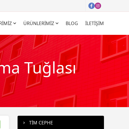
RİMİZ
ÜRÜNLERİMİZ
BLOG
İLETİŞİM
ma Tuğlası
TİM CEPHE