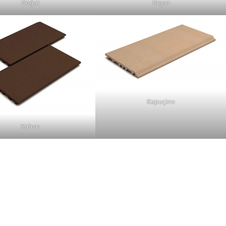
Doğal
Beyaz
Kapuçino
Kahve