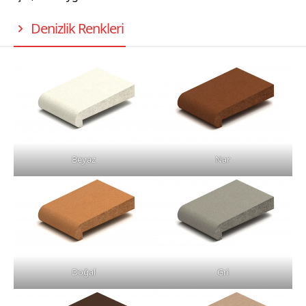
Denizlik Renkleri
Beyaz
Nar
Doğal
Gri